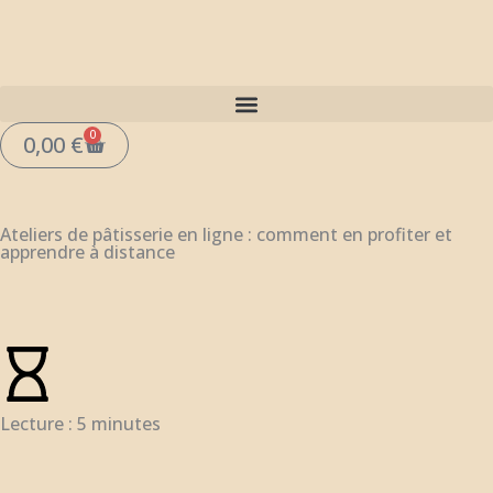
Aller
au
contenu
0
Panier
0,00
€
Ateliers de pâtisserie en ligne : comment en profiter et
apprendre à distance
Lecture : 5 minutes