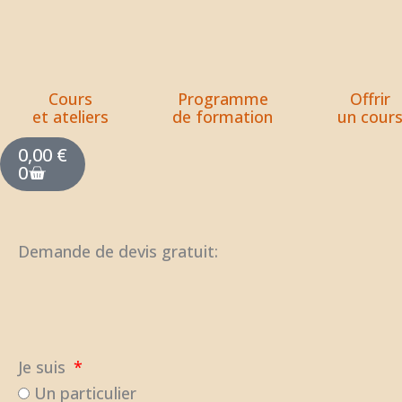
Aller
au
contenu
Cours
Programme
Offrir
et ateliers
de formation
un cour
Panier
0,00
€
0
Demande de devis gratuit:
Je suis
Un particulier