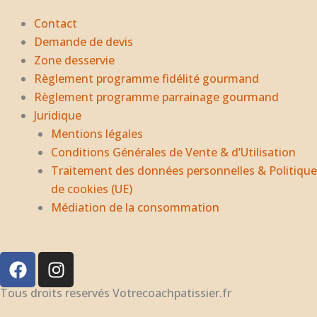
Contact
Demande de devis
Zone desservie
Règlement programme fidélité gourmand
Règlement programme parrainage gourmand
Juridique
Mentions légales
Conditions Générales de Vente & d’Utilisation
Traitement des données personnelles & Politique
de cookies (UE)
Médiation de la consommation
F
I
a
n
c
s
Tous droits reservés Votrecoachpatissier.fr
e
t